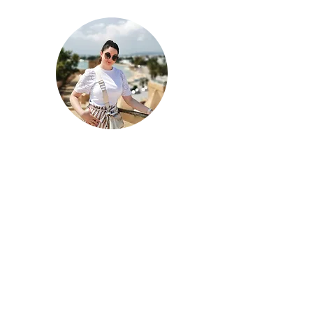
Patricia Wukitsch
Gruppenbetreuerin
patricia@komet-reisen.at
KOMET REISEN GesmbH, Ing. Julius Raab
Straße 7a , A-7423 Pinkafeld, Telefon
+43 3357 46003