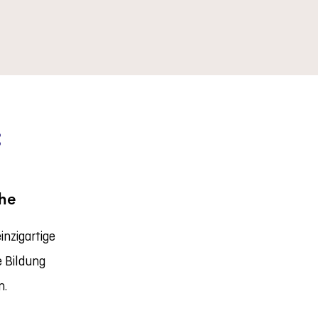
:
he
inzigartige
e Bildung
n.