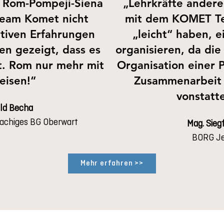
n Rom-Pompeji-Siena
„Lehrkräfte ander
 Team Komet nicht
mit dem KOMET Te
sitiven Erfahrungen
„leicht“ haben, e
en gezeigt, dass es
organisieren, da di
bt. Rom nur mehr mit
Organisation einer 
eisen!“
Zusammenarbeit 
vonstatt
ld Becha
rachiges BG Oberwart
Mag. Siegf
BORG Je
Mehr erfahren >>