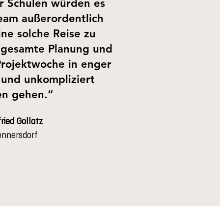
er Schulen würden es
am außerordentlich
ine solche Reise zu
e gesamte Planung und
Projektwoche in enger
und unkompliziert
en gehen.“
ried Gollatz
nnersdorf